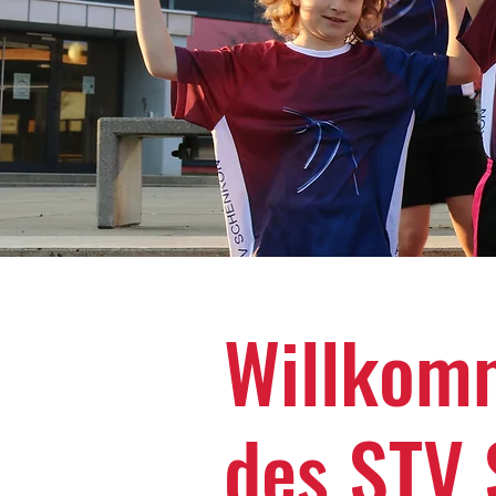
Willkomm
des STV