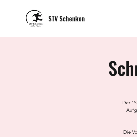
STV Schenkon
Sch
Der "S
Aufg
Die V