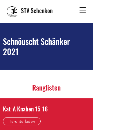
STV Schenkon
Schnöuscht Schänker
2021
Ranglisten
Kat_A Knaben 15_16
Herunterladen